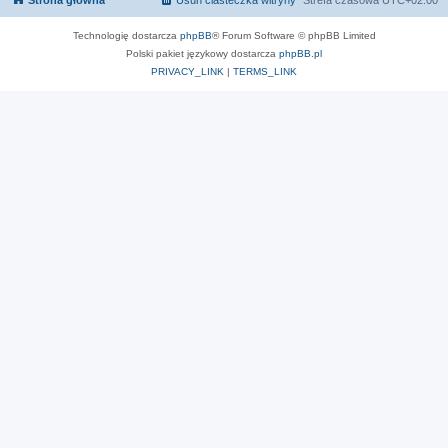
Strona główna
Usuń ciasteczka witryny
Strefa czasowa
UTC+02:00
Technologię dostarcza
phpBB
® Forum Software © phpBB Limited
Polski pakiet językowy dostarcza
phpBB.pl
PRIVACY_LINK
|
TERMS_LINK