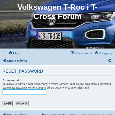
Volkswagen T-Roc i T-
Cross Forum
FAQ
Zarejestruj się
Zaloguj się
S
Strona główna
z
RESET_PASSWORD
u
k
Adres e-mail:
Musi być to adres e-mail skojarzony z twoim kontem. Jeśli nie był zmieniany z poziomu
a
panelu zarządzania kontem, jest to adres podany w czasie rejestracji.
j