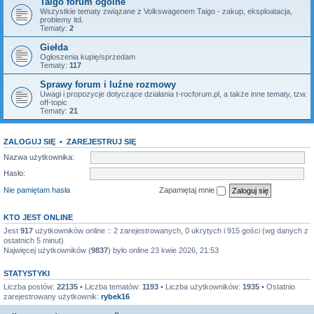
Taigo forum ogólne
Wszystkie tematy związane z Volkswagenem Taigo - zakup, eksploatacja,
problemy itd.
Tematy:
2
Giełda
Ogłoszenia kupię/sprzedam
Tematy:
117
Sprawy forum i luźne rozmowy
Uwagi i propozycje dotyczące działania t-rocforum.pl, a także inne tematy, tzw.
off-topic
Tematy:
21
ZALOGUJ SIĘ
•
ZAREJESTRUJ SIĘ
Nazwa użytkownika:
Hasło:
Nie pamiętam hasła
Zapamiętaj mnie
KTO JEST ONLINE
Jest
917
użytkowników online :: 2 zarejestrowanych, 0 ukrytych i 915 gości (wg danych z
ostatnich 5 minut)
Najwięcej użytkowników (
9837
) było online 23 kwie 2026, 21:53
STATYSTYKI
Liczba postów:
22135
• Liczba tematów:
1193
• Liczba użytkowników:
1935
• Ostatnio
zarejestrowany użytkownik:
rybek16