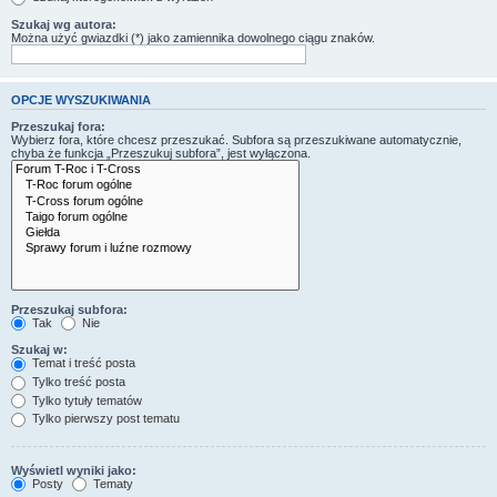
Szukaj wg autora:
Można użyć gwiazdki (*) jako zamiennika dowolnego ciągu znaków.
OPCJE WYSZUKIWANIA
Przeszukaj fora:
Wybierz fora, które chcesz przeszukać. Subfora są przeszukiwane automatycznie,
chyba że funkcja „Przeszukuj subfora”, jest wyłączona.
Przeszukaj subfora:
Tak
Nie
Szukaj w:
Temat i treść posta
Tylko treść posta
Tylko tytuły tematów
Tylko pierwszy post tematu
Wyświetl wyniki jako:
Posty
Tematy