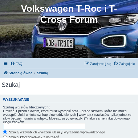
Volkswagen T-Roc i T-
Cross Forum
FAQ
Zarejestruj się
Zaloguj się
Strona główna
Szukaj
Szukaj
WYSZUKIWANIE
Szukaj wg słów kluczowych:
Umieść
+
przed słowem, które musi wystąpić oraz
-
przed słowem, które nie może
wystąpić. Jeśli umieścisz listę słów oddzielonych
|
wewnątrz nawiasów, tylko jedno ze
słów będzie musiało wystąpić. Możesz użyć gwiazdki (*) jako zamiennika dowolnego
ciągu znaków.
Szukaj wszystkich wyrażeń lub użyj wyrażenia wprowadzonego
Szukaj któregokolwiek z wyrażeń